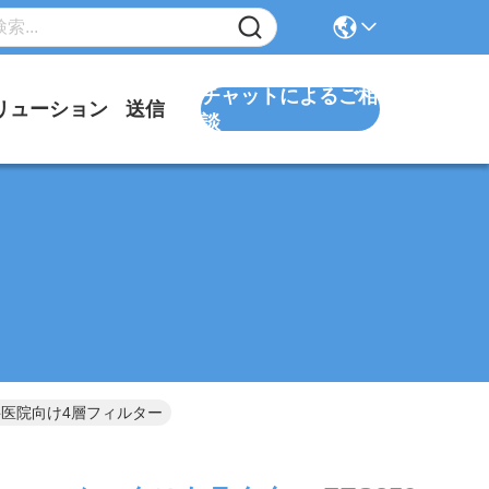
チャットによるご相
リューション
送信
談
、歯科医院向け4層フィルター