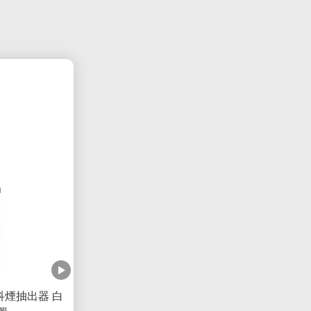
歯科煙抽出器 白