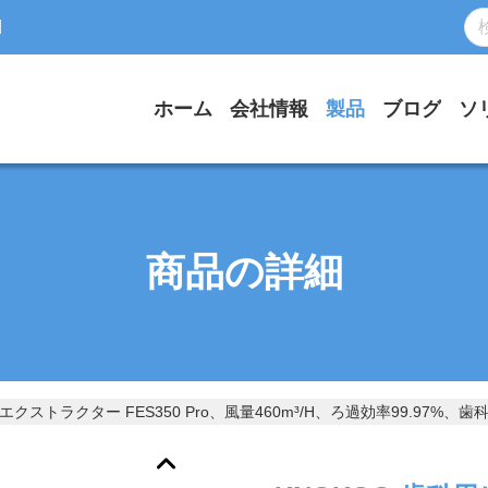
d
ホーム
会社情報
製品
ブログ
ソ
商品の詳細
エクストラクター FES350 Pro、風量460m³/h、ろ過効率99.97%