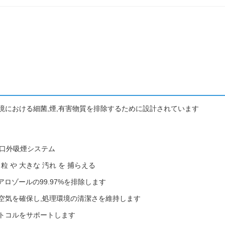
境における細菌,煙,有害物質を排除するために設計されています
口外吸煙システム
 粒 や 大きな 汚れ を 捕らえる
アロゾールの99.97%を排除します
空気を確保し,処理環境の清潔さを維持します
トコルをサポートします