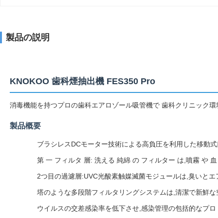
製品の説明
KNOKOO 歯科煙抽出機 FES350 Pro
消毒機能を持つプロの歯科エアロゾール吸管機で 歯科クリニック環
製品概要
ブラシレスDCモーター技術による高負圧を利用した移動式
第 一 フィルタ 層: 洗える 純綿 の フィルター は,噴霧 や 血
2つ目の過濾層:UVC光酸素触媒滅菌モジュールは,臭いとエ
塔のような多段階フィルタリングシステムは,清潔で新鮮な
ウイルスの交差感染率を低下させ,感染管理の包括的なプロ