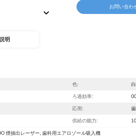
お問い合わ
説明
色:
白
ろ過効率:
0
応用:
歯
供給の能力:
1
OO 煙抽出レーザー
, 
歯科用エアロゾール吸入機