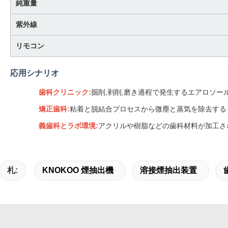
純重量
紫外線
リモコン
応用シナリオ
歯科クリニック:
掘削,剥削,磨き過程で発生するエアロソール
矯正歯科:
粘着と脱結合プロセスから微塵と蒸気を除去する
義歯科とラボ環境:
アクリルや樹脂などの歯科材料が加工さ
札:
KNOKOO 煙抽出機
溶接煙抽出装置