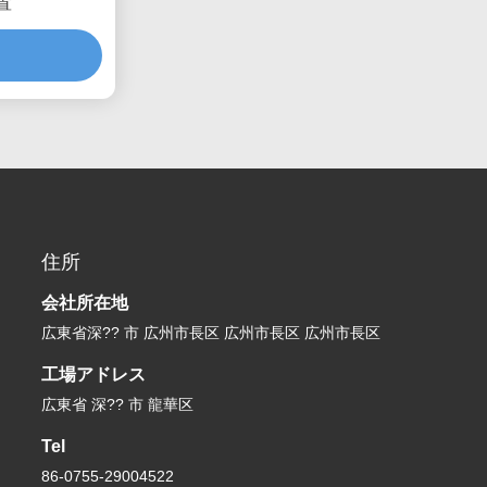
置
住所
会社所在地
広東省深?? 市 広州市長区 広州市長区 広州市長区
工場アドレス
広東省 深?? 市 龍華区
Tel
86-0755-29004522