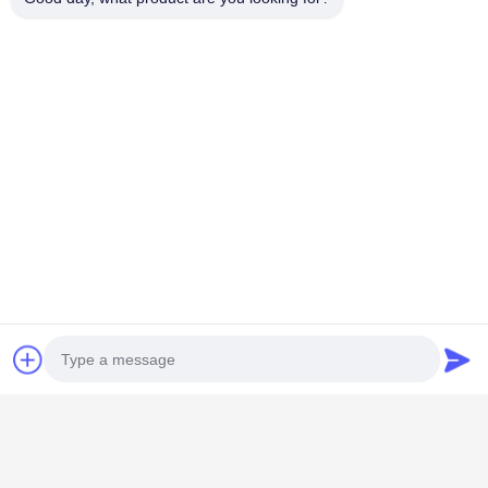
送信
Shenzhen Knowhow Technology
Co.,limited
メール
info@knokoo.com