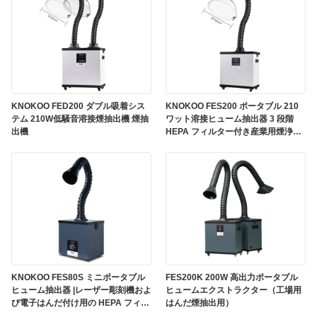
KNOKOO FED200 ダブル吸着シス
KNOKOO FES200 ポータブル 210
テム 210W低騒音溶接煙抽出機 煙抽
ワット溶接ヒューム抽出器 3 段階
出機
HEPA フィルター付き産業用煙浄化
用
KNOKOO FES80S ミニポータブル
FES200K 200W 高出力ポータブル
ヒューム抽出器 |レーザー彫刻機およ
ヒュームエクストラクター（工場用
び電子はんだ付け用の HEPA フィル
はんだ煙抽出用）
ター付き 80W デスクトップ吸煙器