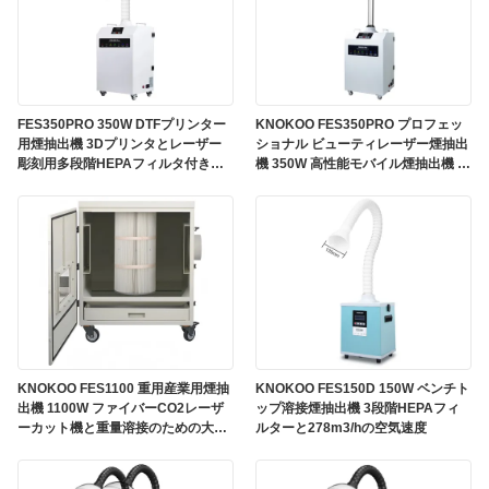
FES350PRO 350W DTFプリンター
KNOKOO FES350PRO プロフェッ
用煙抽出機 3Dプリンタとレーザー
ショナル ビューティレーザー煙抽出
彫刻用多段階HEPAフィルタ付き煙
機 350W 高性能モバイル煙抽出機 4
浄機
段階 HEPAフィルター
KNOKOO FES1100 重用産業用煙抽
KNOKOO FES150D 150W ベンチト
出機 1100W ファイバーCO2レーザ
ップ溶接煙抽出機 3段階HEPAフィ
ーカット機と重量溶接のための大気
ルターと278m3/hの空気速度
流塵収集機