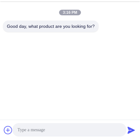
アンドプレイ設計
今雑談しなさい
問い合わせを送信する
3:16 PM
#
煙抽出装置の部品
#
煙抽出製品
#
吸煙器のノズル
Good day, what product are you looking for?
吸煙器用アクセサリー
2026-03-16
KNOKOO 黒い丸いパイププラグ 密封溶接蒸気浄化管管システムでは,これら
の防塵および防漏アクセサリーは,使用されていないチャクトインターフェー
スを密封することによってシステムの効率を維持します. 製品概要 KNOKOO
の煙浄化器の管路システムに 配置調整が必要で 余分な管路の接口が開いてい
る場合 深刻な空気漏れや 浄化効率の低下や 塵の反流を引き起こす可能性が
ありますこのKNOKOOオリジナル...
お問い合わせ
訪問者のメッセージ
メッセージを残す
まだ公のコメントはない