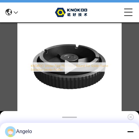
KNOKOO ブラック丸型パイププラグ 内径
Angelo
83mm 換気装置用 防塵・漏れ防止シール プラグ