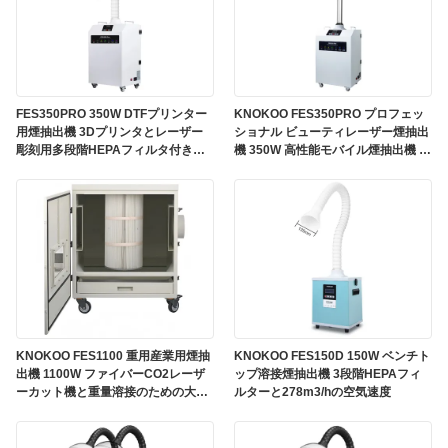
FES350PRO 350W DTFプリンター
KNOKOO FES350PRO プロフェッ
用煙抽出機 3Dプリンタとレーザー
ショナル ビューティレーザー煙抽出
彫刻用多段階HEPAフィルタ付き煙
機 350W 高性能モバイル煙抽出機 4
浄機
段階 HEPAフィルター
KNOKOO FES1100 重用産業用煙抽
KNOKOO FES150D 150W ベンチト
出機 1100W ファイバーCO2レーザ
ップ溶接煙抽出機 3段階HEPAフィ
ーカット機と重量溶接のための大気
ルターと278m3/hの空気速度
流塵収集機