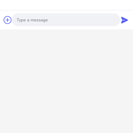
Shenzhen Knowhow Technology
Co.,limited
メール
info@knokoo.com
Photo
労働時間
08:00-18:00
Video Call
住所
Audio Call
会社所在地
広東省深?? 市 広州市長区 広州市長区 広州市長区
工場アドレス
広東省 深?? 市 龍華区
Tel