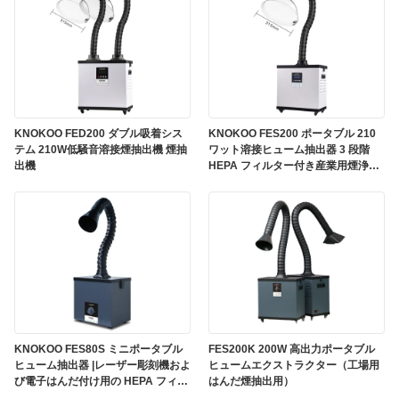
KNOKOO FED200 ダブル吸着シス
KNOKOO FES200 ポータブル 210
テム 210W低騒音溶接煙抽出機 煙抽
ワット溶接ヒューム抽出器 3 段階
出機
HEPA フィルター付き産業用煙浄化
用
KNOKOO FES80S ミニポータブル
FES200K 200W 高出力ポータブル
ヒューム抽出器 |レーザー彫刻機およ
ヒュームエクストラクター（工場用
び電子はんだ付け用の HEPA フィル
はんだ煙抽出用）
ター付き 80W デスクトップ吸煙器