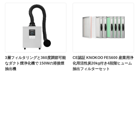
3層フィルタリングと360度調節可能
CE認証 KNOKOO FES600 産業用浄
なダクト煙浄化機で 150Wの溶接煙
化用活性炭20kg付き4段階ヒューム
抽出機
抽出フィルターセット