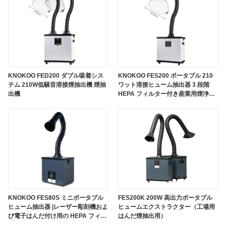
KNOKOO FED200 ダブル吸着シス
KNOKOO FES200 ポータブル 210
テム 210W低騒音溶接煙抽出機 煙抽
ワット溶接ヒューム抽出器 3 段階
出機
HEPA フィルター付き産業用煙浄化
用
KNOKOO FES80S ミニポータブル
FES200K 200W 高出力ポータブル
ヒューム抽出器 |レーザー彫刻機およ
ヒュームエクストラクター（工場用
び電子はんだ付け用の HEPA フィル
はんだ煙抽出用）
ター付き 80W デスクトップ吸煙器