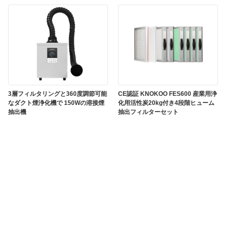
3層フィルタリングと360度調節可能
CE認証 KNOKOO FES600 産業用浄
なダクト煙浄化機で 150Wの溶接煙
化用活性炭20kg付き4段階ヒューム
抽出機
抽出フィルターセット