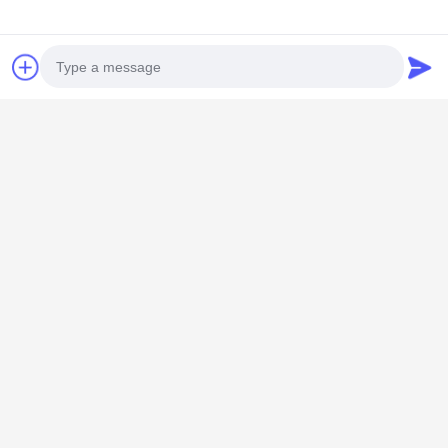
Shenzhen Knowhow Technology
Co.,limited
メール
info@knokoo.com
Photo
労働時間
08:00-18:00
Video Call
住所
Audio Call
会社所在地
広東省深?? 市 広州市長区 広州市長区 広州市長区
工場アドレス
広東省 深?? 市 龍華区
Tel