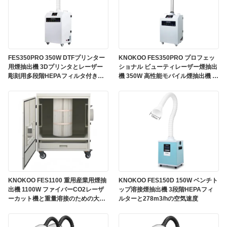
FES350PRO 350W DTFプリンター
KNOKOO FES350PRO プロフェッ
用煙抽出機 3Dプリンタとレーザー
ショナル ビューティレーザー煙抽出
彫刻用多段階HEPAフィルタ付き煙
機 350W 高性能モバイル煙抽出機 4
浄機
段階 HEPAフィルター
KNOKOO FES1100 重用産業用煙抽
KNOKOO FES150D 150W ベンチト
出機 1100W ファイバーCO2レーザ
ップ溶接煙抽出機 3段階HEPAフィ
ーカット機と重量溶接のための大気
ルターと278m3/hの空気速度
流塵収集機