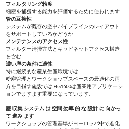
フィルタリング精度
細塵を捕獲する能力を評価するために使われます
管の互換性
システムが既存の空中パイプラインのレイアウト
をサポートしているかどうか
メンテナンスのアクセス性
フィルター清掃方法とキャビネットアクセス構造
を含む.
濃い塵の条件に適性
特に継続的な産業生産環境では
粉塵管理とワークショップスペースの最適化の両
方を目指す施設では,FES1600は産業用アプリケーシ
ョンでますます重要になっています.
塵 収集 システム は 空間 効率 的 な 設計 に 向かっ
て 進み ます
ワークショップの管理基準がヨーロッパ中で進化