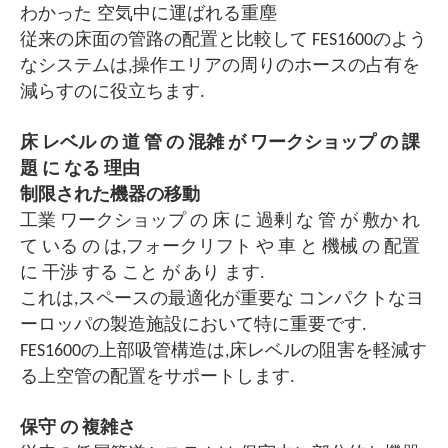
わかった
空気中に運ばれる重塵
従来の床面の管路の配置と比較して FES1600のよう
なシステムは,操作エリアの周りのホースの占有を
減らすのに役立ちます.
床 レベル の 道 管 の 混雑 が ワークショップ の 課
題 に なる 理由
制限された機器の移動
工業 ワークショップ の 床 に 過剰 な 管 が 敷か れ
て いる の は,フォークリフト や 車 と 機械 の 配置
に 干渉 する こと が あり ます.
これは,スペースの最適化が重要な コンパクトなヨ
ーロッパの製造施設において特に重要です.
FES1600の上部吸管構造は,床レベルの阻害を軽減す
る上空管の配置をサポートします.
保守 の 複雑さ