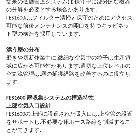
従来の低層管道システムは,保守中に部分的な機器
の分解を必要とする場合があります.
FES1600は,フィルター清掃と保守のためにアクセス
可能な前後メンテナンスの開口を持つキャビネッ
ト型の構造を採用しています.
漂う塵の分布
磨きや切断作業中に,微細な空気中の粒子は生産領
域に広がる可能性があります.適切な上位レベルの
空気流管理は,塵の捕獲経路を改善するのに役立ち
ます.
FES1600 塵収集システムの構造特性
上部空気入口設計
FES1600の上部に設置された吸入口は,上空管の設置
をサポートし,不必要な床ホース路線を削減するこ
とができます.