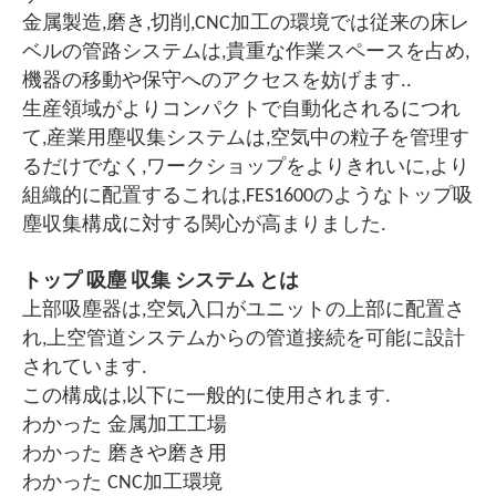
金属製造,磨き,切削,CNC加工の環境では従来の床レ
ベルの管路システムは,貴重な作業スペースを占め,
機器の移動や保守へのアクセスを妨げます..
生産領域がよりコンパクトで自動化されるにつれ
て,産業用塵収集システムは,空気中の粒子を管理す
るだけでなく,ワークショップをよりきれいに,より
組織的に配置するこれは,FES1600のようなトップ吸
塵収集構成に対する関心が高まりました.
トップ 吸塵 収集 システム とは
上部吸塵器は,空気入口がユニットの上部に配置さ
れ,上空管道システムからの管道接続を可能に設計
されています.
この構成は,以下に一般的に使用されます.
わかった
金属加工工場
わかった
磨きや磨き用
わかった
CNC加工環境