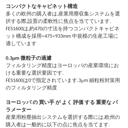
コンパクトなキャビネット構造
多くの欧州の購入者は,産業用塵収集システムを選
択する際,設置の柔軟性に焦点を当てています.
FES1600は,約470の寸法を持つコンパクトキャビネ
×
×
ット構成を採用
475
933mm 中規模の生産工場に
適しています
μ
0.3
m 微粒子の過濾
フィルタリング精度はヨーロッパの産業環境にお
ける重要な選択要因です.
μ
FES1600は0で指定されています.3
m 細粒粉対策用
のフィルタリング精度
ヨーロッパ の 買い手 が よく 評価 する 重要な パ
ラメーター
産業用粉塵抽出システムを選択する際には,欧州の
購入者は一般的に以下の点に焦点を当てます.