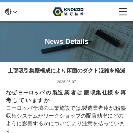
News Details
上部吸引集塵構成により床面のダクト混雑を軽減
2026-05-07
なぜ ヨーロッパ の 製造 業 者 は 塵 収集 仕様 を 再
考 し て い ます か
ヨーロッパ全域の工業施設では,製造業者達が,粉塵
収集システムがワークショップの配置効率にどの
ように影響するかについて,より注意を払っていま
す.