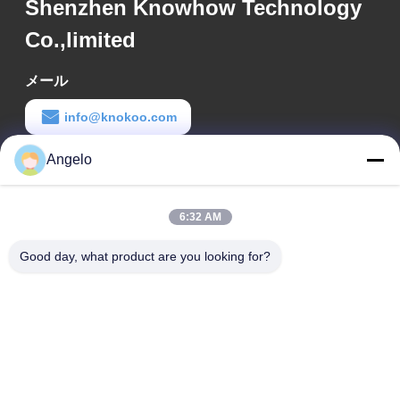
Shenzhen Knowhow Technology
Co.,limited
メール
info@knokoo.com
労働時間
Angelo
08:00-18:00
6:32 AM
住所
Good day, what product are you looking for?
会社所在地
広東省深?? 市 広州市長区 広州市長区 広州市長区
工場アドレス
広東省 深?? 市 龍華区
Tel