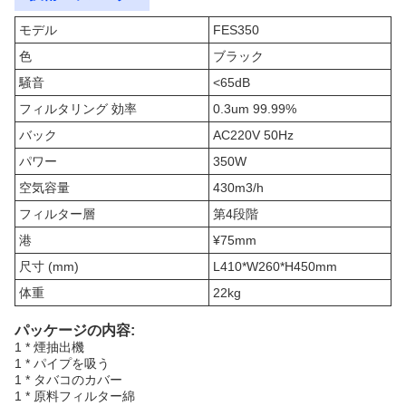
モデル
FES350
色
ブラック
騒音
<65dB
フィルタリング 効率
0.3um 99.99%
バック
AC220V 50Hz
パワー
350W
空気容量
430m3/h
フィルター層
第4段階
港
¥75mm
尺寸 (mm)
L410*W260*H450mm
体重
22kg
パッケージの内容:
1 * 煙抽出機
1 * パイプを吸う
1 * タバコのカバー
1 * 原料フィルター綿