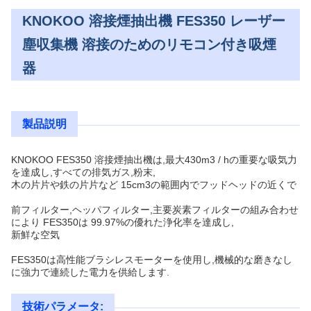
KNOKOO 溶接煙抽出機 FES350 レーザー
塵収集機 溶接のためのリモコン付き吸煙
器
製品説明
KNOKOO FES350 溶接煙抽出機は,最大430m3 / hの重要な吸気力
を達成し,すべての排気ガス,粉末,
木の片片や鉄の片片など 15cm3の範囲内でフッドヘッドの近くで
前フィルター,ヘッパフィルター,主要炭素フィルターの組み合わせ
により FES350は 99.97%の優れた浄化率を達成し,
新鮮な空気
FES350は高性能ブラシレスモーターを使用し,機械的な磨きなし
に強力で連続した電力を供給します.
技術パラメータ: