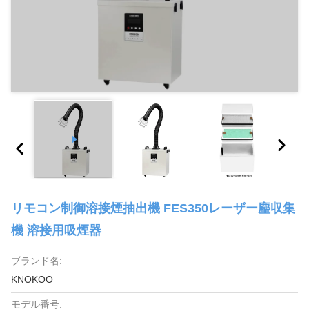
リモコン制御溶接煙抽出機 FES350レーザー塵収集
機 溶接用吸煙器
ブランド名:
KNOKOO
モデル番号: