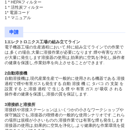
1 * HEPAフィルター
1 * 活性炭フィルター
1* 電源コード
1 * マニュアル
申請
1エレクトロニクス工場の組み立てライン
電子機器工場の生産過程において,特に組み立てラインでの作業で
は,多くの場合,大量に溶接作業が必要になります.煙や有害なガス
が大量に発生します溶接器の使用は,効果的に空気を浄化し,操作者
の健康を保護し,作業効率を向上させることができます.
2自動溶接機
自動溶接機は,現代産業生産で一般的に使用される機器である.溶接
過程で煙や有害ガスも発生する.自動 溶接 機 に タバコ の 支架 を
設置 する と,溶接 過程 で 生じる 煙 や 有害 ガス が 吸収 さ れる
操作者の健康を保護し,溶接の質を保証します.
3溶接鉄と溶接所
溶接鉄や溶接ステーションは,いくつかの小さなワークショップや
保守施設でも,溶接器の喫煙者の一般的な使用シナリオです.これら
の場所は規模が小さいものの,溶接作業では有害な煙も発生します
溶接器の使用は,効果的に空気を浄化し,より健康的な作業環境を提