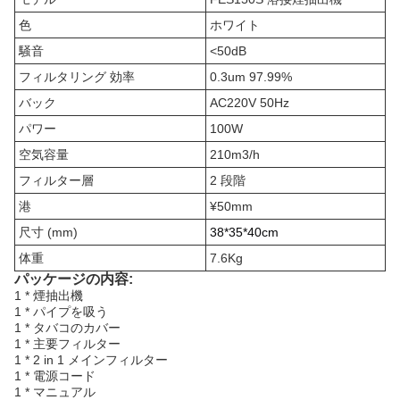
色
ホワイト
騒音
<50dB
フィルタリング 効率
0.3um 97.99%
バック
AC220V 50Hz
パワー
100W
空気容量
210m3/h
フィルター層
2 段階
港
¥50mm
尺寸 (mm)
38*35*40cm
体重
7.6Kg
パッケージの内容:
1 * 煙抽出機
1 * パイプを吸う
1 * タバコのカバー
1 * 主要フィルター
1 * 2 in 1 メインフィルター
1 * 電源コード
1 * マニュアル