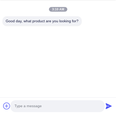
08:00-18:00
3:10 AM
住所
Good day, what product are you looking for?
会社所在地
広東省深?? 市 広州市長区 広州市長区 広州市長区
工場アドレス
広東省 深?? 市 龍華区
Tel
0086-755-29004522
中国の良質 レーザーの発煙の抽出器 メーカー。Copyright© -2026
Shenzhen Knowhow Technology Co.,limited . 複製権所有。
プライバシーポリシー規約
|
地図