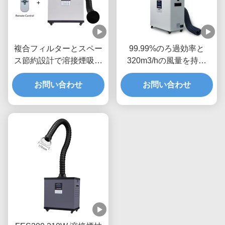
複合フィルターとスペー
99.99%のろ過効率と
ス節約設計で溶接煙吸収
320m3/hの風量を持つ
のための210Wのパワー
210Wのはんだヒューム
溶接煙抽出機
お問い合わせ
抽出器（クリーンな作業
お問い合わせ
スペース用）