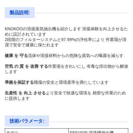
製品説明:
KNOKOOの溶接蒸気抽出機を紹介します 溶接体験を向上させるた
めに設計されています
2段階のフィルターシステムと97.99%の浄化率により 作業場が清
潔で安全で健康に保たれます
健康 を 守る
流体や溶接材料からの危険な蒸気への曝露を減らす.
空気 の 質 を 改善 する
作業場をきれいにし 有毒な排出物から解放
します
準拠を保証する
職場の安全と環境基準を満たしています
生産性 を 向上 させる
より安全で快適な環境を 精密な作業のため
に提供します
技術パラメータ:
モデル
FES150S 溶接煙抽出機