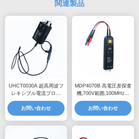
関連製品
UHCT0030A 超高周波フ
MDP4070B 高電圧差探査
レキシブル電流プロー
機,700V範囲,100MHz帯
ブ、200mV/A高感度、
域幅浮動測定器
50MHz帯域幅、3.5mm超
お問い合わせ
お問い合わせ
薄型プローブリング（半
導体テスト用）