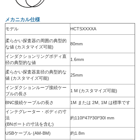
メカニカル仕様
モデル
HCTSXXXXA
柔らかい探査器の周囲の典型的
80mm
な値 (カスタマイズ可能)
インダクションリングボディ直
1.6mm
径の典型的な値
柔らかい探査器直径の典型的な
25mm
値 (カスタマイズ可能)
インダクションループ接続ケー
1 M (カスタマイズ可能)
ブルの長さ
BNC接続ケーブルの長さ
1M または 2M, 1M は標準です
インテグレーター・ボディの寸
法
約110l*47l*30l*30l mm
(BNポートの寸法を含む)
USBケーブル (AM-BM)
約1.8m