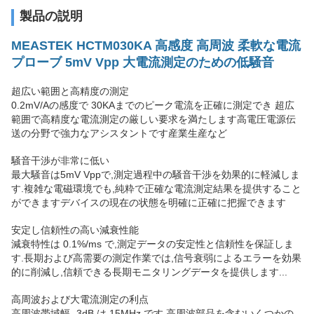
製品の説明
MEASTEK HCTM030KA 高感度 高周波 柔軟な電流
プローブ 5mV Vpp 大電流測定のための低騒音
超広い範囲と高精度の測定
0.2mV/Aの感度で 30KAまでのピーク電流を正確に測定でき 超広
範囲で高精度な電流測定の厳しい要求を満たします高電圧電源伝
送の分野で強力なアシスタントです産業生産など
騒音干渉が非常に低い
最大騒音は5mV Vppで,測定過程中の騒音干渉を効果的に軽減しま
す.複雑な電磁環境でも,純粋で正確な電流測定結果を提供すること
ができますデバイスの現在の状態を明確に正確に把握できます
安定し信頼性の高い減衰性能
減衰特性は 0.1%/ms で,測定データの安定性と信頼性を保証しま
す.長期および高需要の測定作業では,信号衰弱によるエラーを効果
的に削減し,信頼できる長期モニタリングデータを提供します...
高周波および大電流測定の利点
高周波帯域幅 -3dB は 15MHz です.高周波部品を含むいくつかの