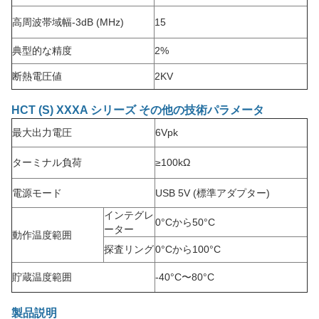
高周波帯域幅
-3dB (MHz)
15
典型的な精度
2%
断熱電圧値
2KV
HCT (S) XXXA シリーズ その他の技術パラメータ
最大出力電圧
6Vpk
ターミナル負荷
≥100kΩ
電源モード
USB 5V (標準アダプター)
インテグレ
0°Cから50°C
ーター
動作温度範囲
探査リング
0°Cから100°C
貯蔵温度範囲
-40°C〜80°C
製品説明