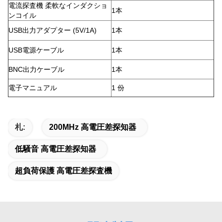
電流探査機 柔軟なインダクショ
1本
ンコイル
USB出力アダプター (5V/1A)
1本
USB電源ケーブル
1本
BNC出力ケーブル
1本
電子マニュアル
1 份
札:
200MHz 高電圧差探知器
低騒音 高電圧差探知器
超負荷保護 高電圧差探査機