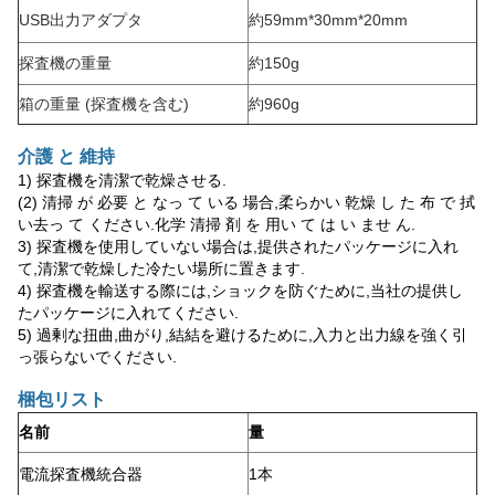
USB出力アダプタ
約59mm*30mm*20mm
探査機の重量
約150g
箱の重量 (探査機を含む)
約960g
介護 と 維持
1) 探査機を清潔で乾燥させる.
(2) 清掃 が 必要 と なっ て いる 場合,柔らかい 乾燥 し た 布 で 拭
い去っ て ください.化学 清掃 剤 を 用い て は い ませ ん.
3) 探査機を使用していない場合は,提供されたパッケージに入れ
て,清潔で乾燥した冷たい場所に置きます.
4) 探査機を輸送する際には,ショックを防ぐために,当社の提供し
たパッケージに入れてください.
5) 過剰な扭曲,曲がり,結結を避けるために,入力と出力線を強く引
っ張らないでください.
梱包リスト
名前
量
電流探査機統合器
1本