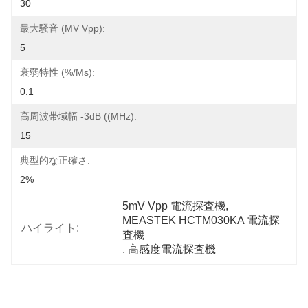
30
最大騒音 (mV Vpp):
5
衰弱特性 (%/ms):
0.1
高周波帯域幅 -3dB ((MHz):
15
典型的な正確さ:
2%
5mV Vpp 電流探査機
, 
MEASTEK HCTM030KA 電流探
ハイライト:
査機
, 
高感度電流探査機