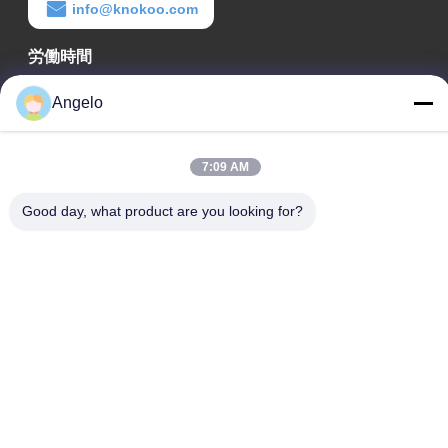
info@knokoo.com
労働時間
08:00-18:00
Angelo
住所
7:09 AM
会社所在地
広東省深?? 市 広州市長区 広州市長区 広州市長区
Good day, what product are you looking for?
工場アドレス
広東省 深?? 市 龍華区
Tel
0086-755-29004522