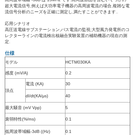
超大電流信号,例えば大功率電子機器の高周波電流の場合,複雑な電
流信号分析のニーズを正確に測定し,満たすことができます..
応用シナリオ
高圧送電線サブステーション,バス電流の監視;大型風力発電所のコ
レクターラインの電流検出核融合実験装置の補助機器の現在の測
定.
仕様
モデル
HCTM030KA
感度 (mV/A)
0.2
電流 (KA)
30
頂点
dI/dt(KA/μs)
40
最大騒音 (mV Vpp)
5
衰弱特性
(%/ms)
0.1
低周波帯域幅
-3dB ((Hz)
0.1