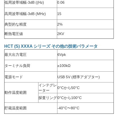
低周波帯域幅
-3dB ((Hz)
0.06
高周波帯域幅
-3dB (MHz)
15
典型的な精度
2%
断熱電圧値
2KV
HCT (S) XXXA シリーズ その他の技術パラメータ
最大出力電圧
6Vpk
ターミナル負荷
≥100kΩ
電源モード
USB 5V (標準アダプター)
インテグレ
0°Cから50°C
ーター
動作温度範囲
探査リング
0°Cから100°C
貯蔵温度範囲
-40°C〜80°C