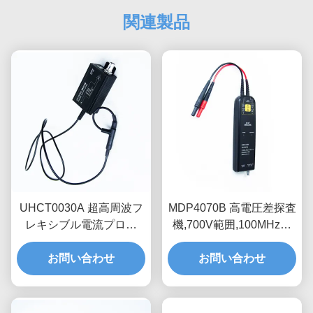
関連製品
UHCT0030A 超高周波フ
MDP4070B 高電圧差探査
レキシブル電流プロー
機,700V範囲,100MHz帯
ブ、200mV/A高感度、
域幅浮動測定器
50MHz帯域幅、3.5mm超
お問い合わせ
お問い合わせ
薄型プローブリング（半
導体テスト用）