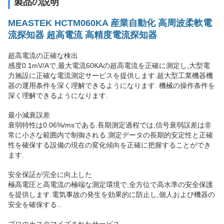
製品の説明
MEASTEK HCTM060KA 産業自動化 高周波柔軟電
流探知器 超高電流 高精度電流探知器
超高電流の正確な検出
感度0.1mV/Aで,最大電流60KAの超高電流を正確に測定し,大型電
力施設に正確な電流測定サービスを提供します.超大型工業機器機
器の運用条件を深く理解できるようになります. 機械の操作条件を
深く理解できるようになります.
最小減衰誤差
衰弱特性は0.06%/msである.長期測定過程では,信号衰弱誤差は非
常に小さな範囲内で制御される.測定データの長期的安定性と正確
性を確保する設備の現在の変化傾向を正確に把握することができ
ます.
安全保証が完全に向上した
極高電圧と高電流の極端な測定環境で,全方位で高水準の安全保護
を提供します.電気事故の発生を効果的に防止し,個人および機器の
安全を確保する..