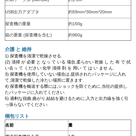
USB出力アダプタ
約59mm*30mm*20mm
探査機の重量
約150g
箱の重量 (探査機を含む)
約960g
介護 と 維持
1) 探査機を清潔で乾燥させる.
(2) 清掃 が 必要 と なっ て いる 場合,柔らかい 乾燥 し た 布 で 拭
い去っ て ください.化学 清掃 剤 を 用い て は い ませ ん.
3) 探査機を使用していない場合は,提供されたパッケージに入れ
て,清潔で乾燥した冷たい場所に置きます.
4) 探査機を輸送する際には,ショックを防ぐために,当社の提供し
たパッケージに入れてください.
5) 過剰な扭曲,曲がり,結結を避けるために,入力と出力線を強く引
っ張らないでください.
梱包リスト
名前
量