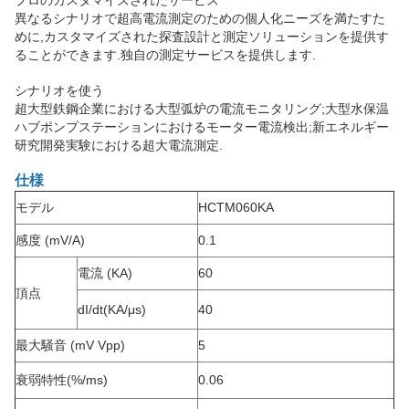
プロのカスタマイズされたサービス
異なるシナリオで超高電流測定のための個人化ニーズを満たすた
めに,カスタマイズされた探査設計と測定ソリューションを提供す
ることができます.独自の測定サービスを提供します.
シナリオを使う
超大型鉄鋼企業における大型弧炉の電流モニタリング;大型水保温
ハブポンプステーションにおけるモーター電流検出;新エネルギー
研究開発実験における超大電流測定.
仕様
モデル
HCTM060KA
感度 (mV/A)
0.1
電流 (KA)
60
頂点
dI/dt(KA/μs)
40
最大騒音 (mV Vpp)
5
衰弱特性
(%/ms)
0.06