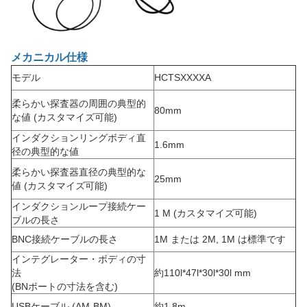
メカニカル仕様
モデル
HCTSXXXXA
柔らかい探査器の周囲の典型的
80mm
な値 (カスタマイズ可能)
インダクションリングボディ直
1.6mm
径の典型的な値
柔らかい探査器直径の典型的な
25mm
値 (カスタマイズ可能)
インダクションループ接続ケー
1 M (カスタマイズ可能)
ブルの長さ
BNC接続ケーブルの長さ
1M または 2M, 1M は標準です
インテグレーター・ボディの寸
法
約110l*47l*30l*30l mm
(BNポートの寸法を含む)
USBケーブル (AM-BM)
約1.8m