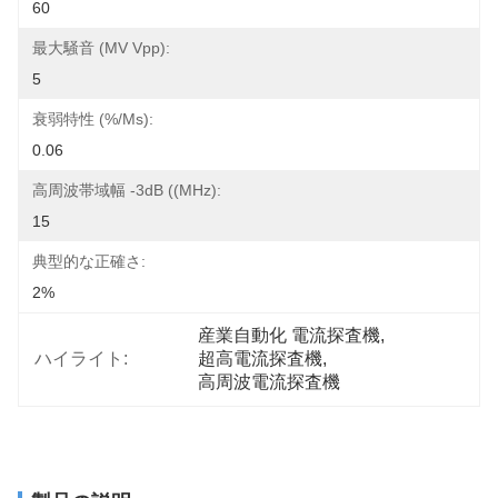
60
最大騒音 (mV Vpp):
5
衰弱特性 (%/ms):
0.06
高周波帯域幅 -3dB ((MHz):
15
典型的な正確さ:
2%
産業自動化 電流探査機
, 
ハイライト:
超高電流探査機
, 
高周波電流探査機