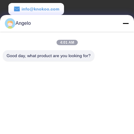
info@knokoo.com
Angelo
労働時間
08:00-18:00
4:01 AM
住所
Good day, what product are you looking for?
会社所在地
広東省深?? 市 広州市長区 広州市長区 広州市長区
工場アドレス
広東省 深?? 市 龍華区
Tel
0086-755-29004522