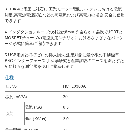
3. 10KVの電圧に対応し,工業モーター駆動システムにおける電流
測定,高電源電流試験などの高電流および高電力の場合,安全に使用
できます.
4.インダクションループの外径は8mmで,柔らかく柔軟で,IGBTと
MOSFETチューブの電流測定シナリオにおけるさまざまなパッケ
ージ形式に簡単に適応できます.
5.USB電源とほぼゼロの挿入損失,測定対象に最小限の干渉標準
BNCインターフェースは,科学研究と産業試験のニーズを満たすた
めに様々な測定器を便利に接続します.
仕様
モデル
HCTL0300A
感度 (mV/A)
20
電流 (KA)
0.3
頂点
dI/dt(KA/μs)
2.0