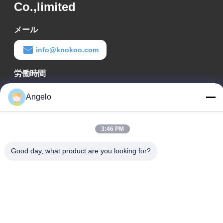
Co.,limited
メール
info@knokoo.com
労働時間
08:00-18:00
Angelo
住所
3:46 PM
会社所在地
広東省深?? 市 広州市長区 広州市長区 広州市長区
Good day, what product are you looking for?
工場アドレス
広東省 深?? 市 龍華区
Tel
0086-755-29004522