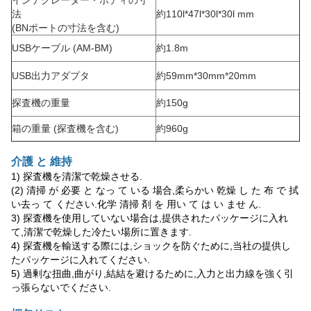
インテグレーター・ボディの寸
法
約110l*47l*30l*30l mm
(BNポートの寸法を含む)
USBケーブル (AM-BM)
約1.8m
USB出力アダプタ
約59mm*30mm*20mm
探査機の重量
約150g
箱の重量 (探査機を含む)
約960g
介護 と 維持
1) 探査機を清潔で乾燥させる.
(2) 清掃 が 必要 と なっ て いる 場合,柔らかい 乾燥 し た 布 で 拭
い去っ て ください.化学 清掃 剤 を 用い て は い ませ ん.
3) 探査機を使用していない場合は,提供されたパッケージに入れ
て,清潔で乾燥した冷たい場所に置きます.
4) 探査機を輸送する際には,ショックを防ぐために,当社の提供し
たパッケージに入れてください.
5) 過剰な扭曲,曲がり,結結を避けるために,入力と出力線を強く引
っ張らないでください.