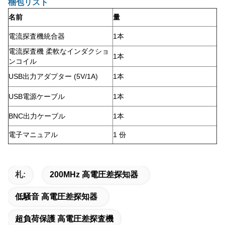
梱包リスト
名前
量
電流探査機統合器
1本
電流探査機 柔軟なインダクショ
1本
ンコイル
USB出力アダプター (5V/1A)
1本
USB電源ケーブル
1本
BNC出力ケーブル
1本
電子マニュアル
1 份
札:
200MHz 高電圧差探知器
低騒音 高電圧差探知器
超負荷保護 高電圧差探査機