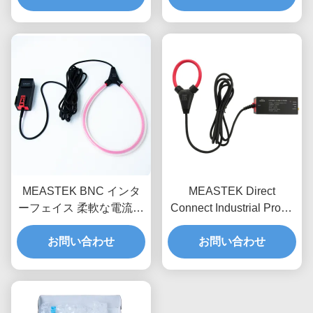
薄型プローブリング（半
導体テスト用）
MEASTEK BNC インタ
MEASTEK Direct
ーフェイス 柔軟な電流探
Connect Industrial Probe
査機 LCTBシリーズ 調整
LCTDシリーズ 低周波 柔
可能な柔軟なロゴフスキ
お問い合わせ
軟な電流プロブ 全電圧調
お問い合わせ
スコイル探査機
整