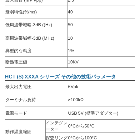
最大騒音 (mV Vpp)
2.5
衰弱特性
(%/ms)
40
低周波帯域幅
-3dB ((Hz)
50
高周波帯域幅
-3dB (MHz)
10
典型的な精度
1%
断熱電圧値
10KV
HCT (S) XXXA シリーズ その他の技術パラメータ
最大出力電圧
6Vpk
ターミナル負荷
≥100kΩ
電源モード
USB 5V (標準アダプター)
インテグレ
0°Cから50°C
ーター
動作温度範囲
探査リング
0°Cから100°C