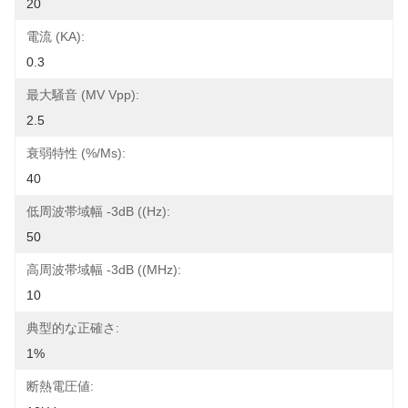
20
電流 (KA):
0.3
最大騒音 (mV Vpp):
2.5
衰弱特性 (%/ms):
40
低周波帯域幅 -3dB ((Hz):
50
高周波帯域幅 -3dB ((MHz):
10
典型的な正確さ:
1%
断熱電圧値: