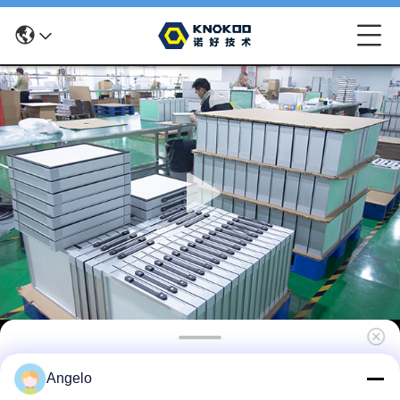
KNOKOO 主フィルター 交換 FES035 溶接煙抽
Angelo
出機のための綿