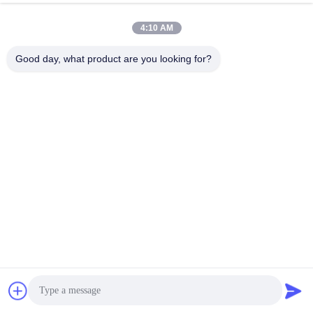
今雑談しなさい
問い合わせを送信する
4:10 AM
#
煙抽出装置の部品
#
煙抽出製品
#
吸煙器のノズル
Good day, what product are you looking for?
吸煙器用アクセサリー
2025-12-09
17 意見
KNOKOO 主フィルター 交換 FES035 溶接煙抽出機のための綿 製品記述: 高
効率のメインフィルターは FES035吸煙器の核心部品で 卓越した性能と信頼
性を備えています微小な粒子や有害物質を捕まえて高度な空気の浄化を実現
できる. 耐久 し て 長く 持続 する:長期使用のために設計され,環境条件と使用
強度に応じて,推奨される交換周期は2~7ヶ月です. 個別交換可能性:独立して
交換できるた...
お問い合わせ
訪問者のメッセージ
メッセージを残す
まだ公のコメントはない