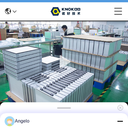
KNOKOO 中間フィルターオイル吸収綿 FES150
Angelo
溶接煙抽出機のために