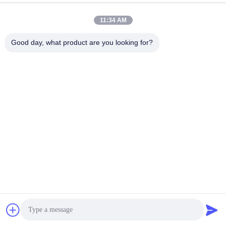
今雑談しなさい
問い合わせを送信する
11:34 AM
#
煙抽出装置の部品
#
煙抽出製品
#
吸煙器のノズル
Good day, what product are you looking for?
吸煙器用アクセサリー
2025-12-09
17 意見
KNOKOO 中間フィルター油吸収綿 FES150 溶接煙抽出機 製品記述: この高品
質の中効率のフィルター交換 FES150煙抽出機より清潔で健康的な職場環境
を確保するために精密に設計され,耐久性があります.その特徴は以下の通りで
す. 互換性この中高効率のフィルターは,特別にFES150煙抽出機のために設計
されており,交換部品としてシームレスなフィットと信頼性の高いパフォーマ
ンスを保証します. ...
お問い合わせ
訪問者のメッセージ
メッセージを残す
まだ公のコメントはない