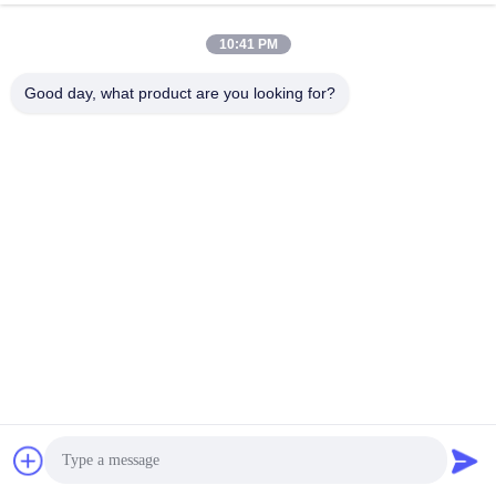
150Wの煙抽出機
今雑談しなさい
問い合わせを送信する
10:41 PM
#
DTF蒸気抽出機
#
3Dプリンタ用煙抽出機
#
煙抽出機
Good day, what product are you looking for?
DTFプリンター用煙抽出機
2026-03-26
3 意見
FES150D 150W ヒューム・スモークエクストラクター（3段階HEPAフィル
ター付き） KNOKOO FES150D DTFプリンター用ヒュームエクストラクター
＆3Dプリンター用スモーク浄化器 KNOKOO FES150Dスモーク浄化器は、高
度な空気浄化技術を利用して、様々な産業プロセスから発生する汚染物質を
効果的に除去します。当社の多段階ろ過システムは、物理ろ過、化学吸着、
静電沈殿により、...
お問い合わせ
訪問者のメッセージ
メッセージを残す
まだ公のコメントはない