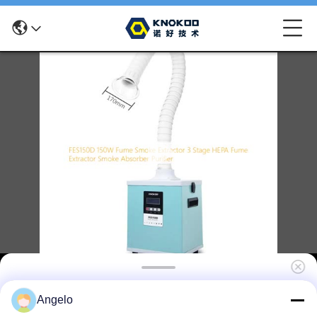
FES150D 3段階HEPAフィルタリングとDTFおよ
Angelo
び3Dプリンター用278m3/hの空気速度を持つ