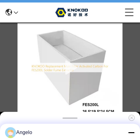
KNOKOO 交換 メインフィルター FES200L 溶
Angelo
接煙抽出機のための活性炭