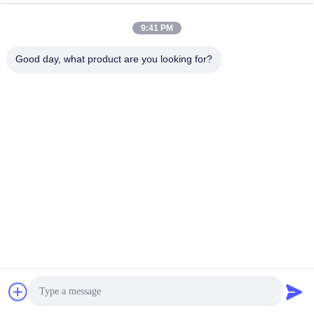
今雑談しなさい
問い合わせを送信する
9:41 PM
#
煙抽出装置の部品
#
煙抽出製品
#
吸煙器のノズル
Good day, what product are you looking for?
吸煙器用アクセサリー
2025-05-14
1 意見
KNOKOO 交換 メインフィルター FES200L 溶接煙抽出機のための活性炭 製
品記述: 高効率のフィルタは,優れた空気浄化を保証する煙抽出器の不可欠な
部品です.フィルタは,有害なガスと煙を吸収するために活性炭技術を使用しま
す.効果的な空気質の改善と環境と機械の保護. 効率的な粒子のフィルタリン
グ 高効率のフィルターは 煙,塵,花粉,細菌,ウイルスを含む 0.3 マイクロンくら
いの空気中の微粒...
お問い合わせ
訪問者のメッセージ
メッセージを残す
まだ公のコメントはない