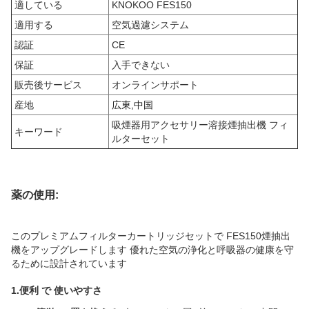
適している
KNOKOO FES150
適用する
空気過濾システム
認証
CE
保証
入手できない
販売後サービス
オンラインサポート
産地
広東,中国
吸煙器用アクセサリー
溶接煙抽出機 フィ
キーワード
ルターセット
薬の使用:
このプレミアムフィルターカートリッジセットで FES150煙抽出
機をアップグレードします 優れた空気の浄化と呼吸器の健康を守
るために設計されています
1.
便利 で 使いやすさ