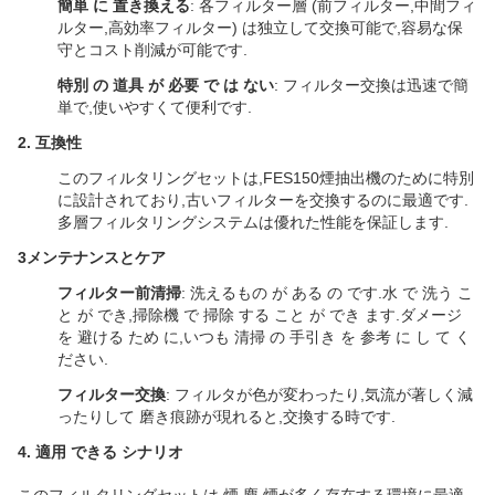
簡単 に 置き換える
: 各フィルター層 (前フィルター,中間フィ
ルター,高効率フィルター) は独立して交換可能で,容易な保
守とコスト削減が可能です.
特別 の 道具 が 必要 で は ない
: フィルター交換は迅速で簡
単で,使いやすくて便利です.
2.
互換性
このフィルタリングセットは,FES150煙抽出機のために特別
に設計されており,古いフィルターを交換するのに最適です.
多層フィルタリングシステムは優れた性能を保証します.
3メンテナンスとケア
フィルター前清掃
: 洗えるもの が ある の です.水 で 洗う こ
と が でき,掃除機 で 掃除 する こと が でき ます.ダメージ
を 避ける ため に,いつも 清掃 の 手引き を 参考 に し て く
ださい.
フィルター交換
: フィルタが色が変わったり,気流が著しく減
ったりして 磨き痕跡が現れると,交換する時です.
4.
適用 できる シナリオ