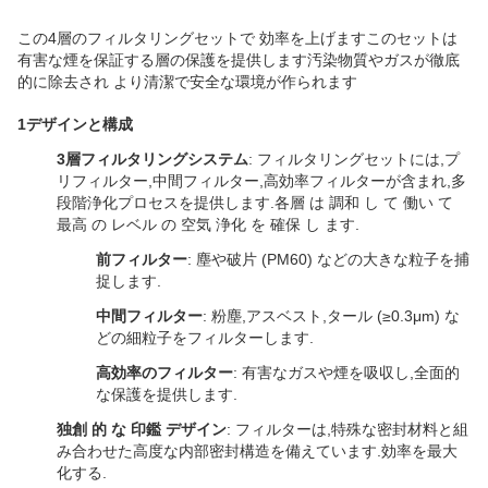
この4層のフィルタリングセットで 効率を上げますこのセットは
有害な煙を保証する層の保護を提供します汚染物質やガスが徹底
的に除去され より清潔で安全な環境が作られます
1デザインと構成
3層フィルタリングシステム
: フィルタリングセットには,プ
リフィルター,中間フィルター,高効率フィルターが含まれ,多
段階浄化プロセスを提供します.各層 は 調和 し て 働い て
最高 の レベル の 空気 浄化 を 確保 し ます.
前フィルター
: 塵や破片 (PM60) などの大きな粒子を捕
捉します.
中間フィルター
: 粉塵,アスベスト,タール (≥0.3μm) な
どの細粒子をフィルターします.
高効率のフィルター
: 有害なガスや煙を吸収し,全面的
な保護を提供します.
独創 的 な 印鑑 デザイン
: フィルターは,特殊な密封材料と組
み合わせた高度な内部密封構造を備えています.効率を最大
化する.