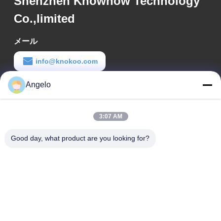
Shenzhen Knowhow Technology
Co.,limited
メール
info@knokoo.com
Angelo
労働時間
08:00-18:00
3:07 AM
住所
Good day, what product are you looking for?
会社所在地
広東省深?? 市 広州市長区 広州市長区 広州市長区
工場アドレス
広東省 深?? 市 龍華区
Tel
0086-755-29004522