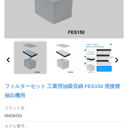
フィルターセット 工業用油吸収綿 FES150 溶接煙
抽出機用
ブランド名:
KNOKOO
モデル番号: