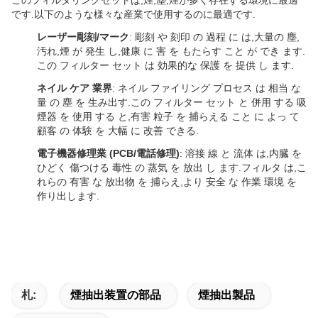
このフィルタリングセットは,煙,塵,煙が多く存在する環境に最適
です.以下のような様々な産業で使用するのに最適です.
レーザー彫刻/マーク
: 彫刻 や 刻印 の 過程 に は,大量の 塵,
汚れ,煙 が 発生 し,健康 に 害 を もたらす こと が でき ます.
この フィルター セット は 効果的な 保護 を 提供 し ます.
ネイル ケア 業界
: ネイル ファイリング プロセス は 相当 な
量 の 塵 を 生み出す.この フィルター セット と 併用 する 吸
煙器 を 使用 する と,有害 粒子 を 捕らえる こと に よっ て
顧客 の 体験 を 大幅 に 改善 できる.
電子機器修理業 (PCB/電話修理)
: 溶接 線 と 流体 は,内臓 を
ひどく 傷つける 毒性 の 蒸気 を 放出 し ます.フィルタ は,こ
れらの 有害 な 放出物 を 捕らえ,より 安全 な 作業 環境 を
作り出します.
札:
煙抽出装置の部品
煙抽出製品