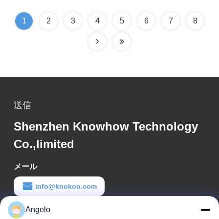
1
2
3
4
5
6
7
8
送信
Shenzhen Knowhow Technology
Co.,limited
メール
info@knokoo.com
Angelo
労働時間