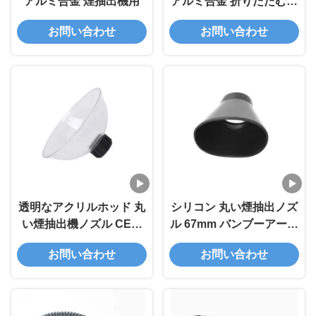
アルミ合金 煙抽出機用
アルミ合金 折りたたむ式
吸着腕 75mm インターフ
お問い合わせ
お問い合わせ
ェース
透明なアクリルホッド 丸
シリコン 丸い煙抽出ノズ
い煙抽出機ノズル CE認
ル 67mm バンブーアーム
証
の煙道のために
お問い合わせ
お問い合わせ