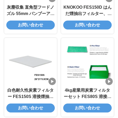
灰塵収集 直角型フードノ
KNOKOO FES150D はん
ズル 55mm バンブーアー
だ煙抽出フィルター、6
ム 吸煙管をインターフェ
～12ヶ月の長寿命浄化
お問い合わせ
お問い合わせ
ースするために
白色耐久性炭素フィルタ
4kg産業用炭素フィルタ
ー FES150S 溶接煙抽出
ーセット FES80S 溶接煙
機のための前フィルター
抽出レーザー
お問い合わせ
お問い合わせ