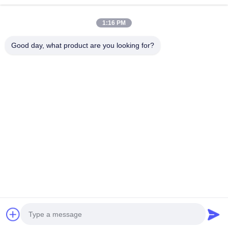
08:00-18:00
1:16 PM
住所
Good day, what product are you looking for?
会社所在地
広東省深?? 市 広州市長区 広州市長区 広州市長区
工場アドレス
広東省 深?? 市 龍華区
Tel
0086-755-29004522
中国の良質 レーザーの発煙の抽出器 メーカー。Copyright© -2026
Shenzhen Knowhow Technology Co.,limited . 複製権所有。
プライバシーポリシー規約
|
地図