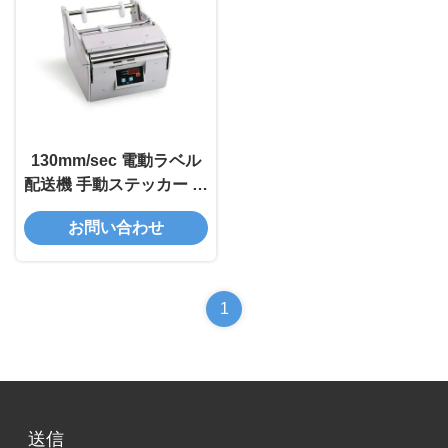
130mm/sec 電動ラベル
配送機 手動ステッカー 自
動ステッカー配送機 X-
お問い合わせ
180
1
送信