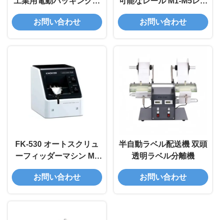
工業用電動パッキングテ
可能なレール M1-M5レー
ープ切断機
ルを持つ自動スクリュー
お問い合わせ
お問い合わせ
フィッダーマシン
FK-530 オートスクリュ
半自動ラベル配送機 双頭
ーフィッダーマシン M3
透明ラベル分離機
スクリュー電子ツールの
お問い合わせ
お問い合わせ
ための4kg