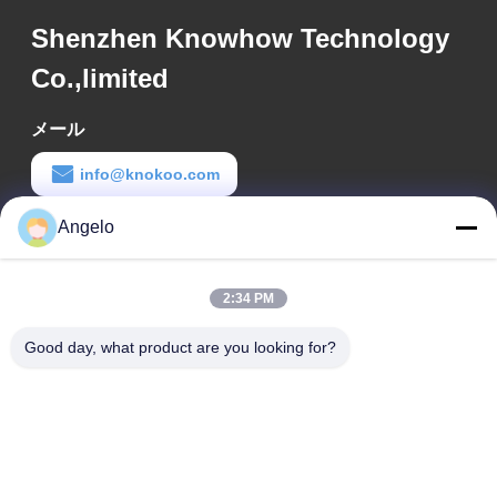
Shenzhen Knowhow Technology
Co.,limited
メール
info@knokoo.com
労働時間
Angelo
08:00-18:00
2:34 PM
住所
Good day, what product are you looking for?
会社所在地
広東省深?? 市 広州市長区 広州市長区 広州市長区
工場アドレス
広東省 深?? 市 龍華区