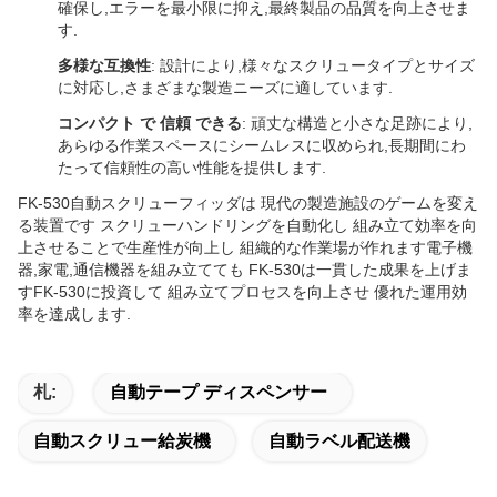
確保し,エラーを最小限に抑え,最終製品の品質を向上させま
す.
多様な互換性
: 設計により,様々なスクリュータイプとサイズ
に対応し,さまざまな製造ニーズに適しています.
コンパクト で 信頼 できる
: 頑丈な構造と小さな足跡により,
あらゆる作業スペースにシームレスに収められ,長期間にわ
たって信頼性の高い性能を提供します.
FK-530自動スクリューフィッダは 現代の製造施設のゲームを変え
る装置です スクリューハンドリングを自動化し 組み立て効率を向
上させることで生産性が向上し 組織的な作業場が作れます電子機
器,家電,通信機器を組み立てても FK-530は一貫した成果を上げま
すFK-530に投資して 組み立てプロセスを向上させ 優れた運用効
率を達成します.
札:
自動テープ ディスペンサー
自動スクリュー給炭機
自動ラベル配送機