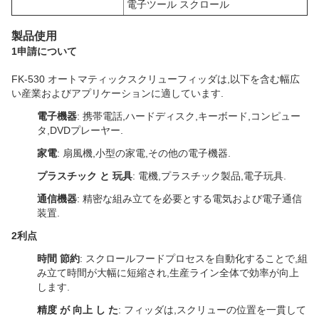
電子ツール スクロール
製品使用
1
申請について
FK-530 オートマティックスクリューフィッダは,以下を含む幅広
い産業およびアプリケーションに適しています.
電子機器
: 携帯電話,ハードディスク,キーボード,コンピュー
タ,DVDプレーヤー.
家電
: 扇風機,小型の家電,その他の電子機器.
プラスチック と 玩具
: 電機,プラスチック製品,電子玩具.
通信機器
: 精密な組み立てを必要とする電気および電子通信
装置.
2利点
時間 節約
: スクロールフードプロセスを自動化することで,組
み立て時間が大幅に短縮され,生産ライン全体で効率が向上
します.
精度 が 向上 し た
: フィッダは,スクリューの位置を一貫して