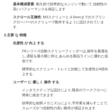
基本構成要素
: 耐久的で効率的なエンジンで動いて,信頼性の
高いパフォーマンスを保証します.
スクロール互換性
: M3スクリューと,4.0mmまでのスプリン
グローバーのスクリューで動作するように設計されていま
す.
2.
主要 な 特徴
生産性 が 向上 する
:
FKシリーズ自動スクリューフィッダーは,操作を最適化
し,遅延を最小限に抑え,あらゆる製品ラインに優れた追
加です.
標準的なスクリュー・トレイと比較して生産性が4倍向
上する.
ユーザー に 優しく 操作 する
:
インタラクティブな設計により,既存のワークフローに
簡単に統合できます.
効率的な給餌メカニズムにより,手作業を減らすことで,
スムーズかつ信頼性の高い動作が保証されます.