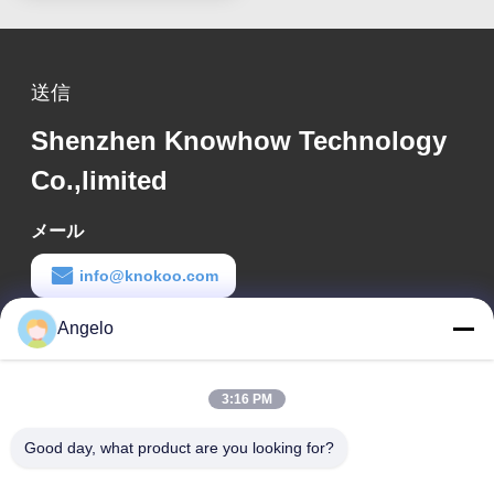
送信
Shenzhen Knowhow Technology
Co.,limited
メール
info@knokoo.com
Angelo
労働時間
08:00-18:00
3:16 PM
住所
Good day, what product are you looking for?
会社所在地
広東省深?? 市 広州市長区 広州市長区 広州市長区