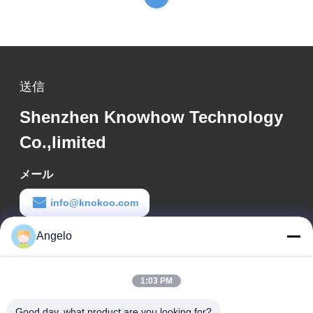
送信
Shenzhen Knowhow Technology
Co.,limited
メール
info@knokoo.com
労働時間
Angelo
08:00-18:00
1:03 PM
住所
Good day, what product are you looking for?