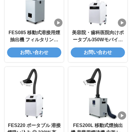
FES085 移動式溶接用煙
美容院・歯科医院向けポ
抽出機 フィルタリング
ータブル350Wモバイル
99.9% 85W 電力
ヒュームエクストラクタ
お問い合わせ
お問い合わせ
200m3/h 空気容量 小規模
ー（HEPAフィルター付
作業場用
き）
FES220 ポータブル 溶接
FES200L 移動式煙抽出