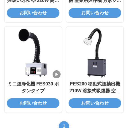
煙吸い込み ◎ 220W 高電
機 産業用煙浄機 方形シリ
力 溶接ステーションや精
コンカバー
お問い合わせ
お問い合わせ
密電子修理に適していま
す
ミニ煙浄化機 FES030 ボ
FES200 移動式煙抽出機
タンタイプ
210W 溶接式吸煙器 空間
節約
お問い合わせ
お問い合わせ
1