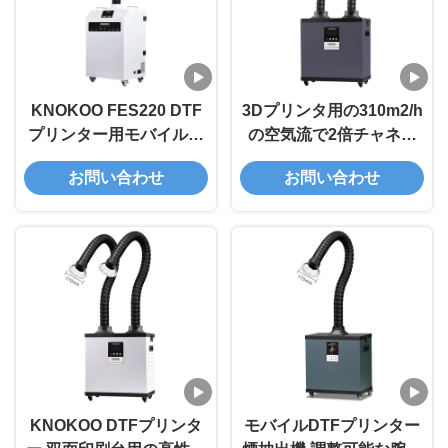
KNOKOO FES220 DTF
3Dプリンタ用の310m2/h
プリンター用モバイル煙
の空気流で2倍チャネル
抽出機 220W AC220V
DTF蒸気抽出機 220W
お問い合わせ
お問い合わせ
AC110V
KNOKOO DTFプリンタ
モバイルDTFプリンター