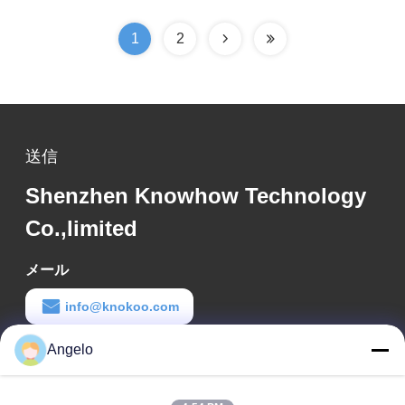
1
2
送信
Shenzhen Knowhow Technology
Co.,limited
メール
info@knokoo.com
Angelo
労働時間
08:00-18:00