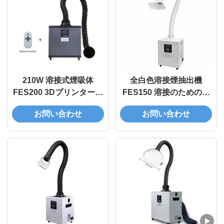
210W 溶接式煙吸体
全白色溶接煙抽出機
FES200 3Dプリンター用
FES150 溶接のためのレ
溶接式煙抽出機
ーザー煙浄化機 / DTF 3D
お問い合わせ
お問い合わせ
プリンター