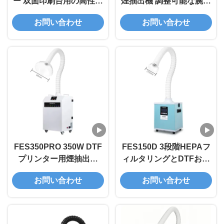
ー 双面印刷台用の高性能
煙抽出機 調整可能な腕付
空気浄化器 FED200
きフィルムへの直接煙抽
お問い合わせ
お問い合わせ
出機
FES350PRO 350W DTF
FES150D 3段階HEPAフ
プリンター用煙抽出機
ィルタリングとDTFおよ
3Dプリンタとレーザー彫
び3Dプリンター用
お問い合わせ
お問い合わせ
刻用多段階HEPAフィル
278m3/hの空気速度を持
タ付き煙浄機
つ150Wの煙抽出機