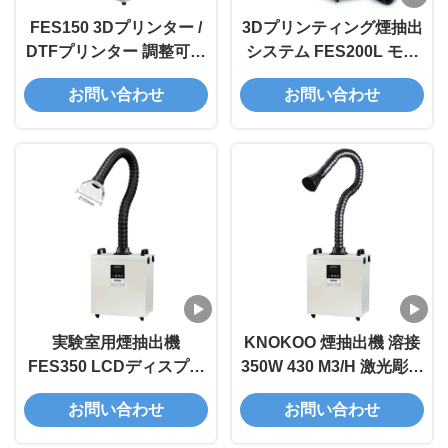
FES150 3Dプリンター /
3Dプリンティング煙抽出
DTFプリンター 調整可能
システム FES200L モバ
な吸着腕付きレーザー煙
イル煙抽出ユニット
お問い合わせ
お問い合わせ
浄化器
実験室用煙抽出機
KNOKOO 煙抽出機 溶接
FES350 LCDディスプレ
350W 430 M3/H 激光彫刻
イ スモーク吸収機 モバイ
機のための強い吸着
お問い合わせ
お問い合わせ
ルスモーク浄化機