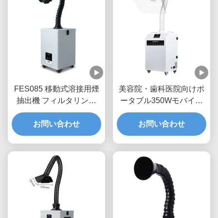
FES085 移動式溶接用煙
美容院・歯科医院向けポ
抽出機 フィルタリング
ータブル350Wモバイル
99.9% 85W 電力 200m3/h
ヒュームエクストラクタ
空気容量 小規模作業場用
お問い合わせ
ー（HEPAフィルター付
お問い合わせ
き）