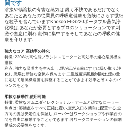
間です
溶接や锡溶接の有害な蒸気は 鋭く不快であるだけでなく
あなたとあなたの従業員の呼吸道健康を危険にさらす微細
な粒子を含んでいますKnokoo FES220ポータブル蒸気浄
化機は,あなたが必要とするプロのソリューションです刺
激や窒息に別れ 創作に集中するそしてあなたの呼吸の健
康を守ります.
強力なコア 高効率の浄化
特徴: 220Wの高性能ブラシレスモーターと高効率の遠心扇風機を
搭載.
利点: 強力な吸着力を生み出し,煙が広がる前にすぐに吸い取り,浄
化し,職場に新鮮な空気を保ちます.二重速度扇風機制御は,煙の量
に応じて扇風機速度を調整することができます効率と省エネのバ
ランスをとる
柔軟な移動性,使用可能
特徴: 柔軟なオムニダイレクショナル・アームと頑丈なローラー
利点は: 溶接点をすべて正確に覆い,空気入口を簡単に配置する.全
方向の腕は安定性を保証し,ローバーはワークショップや作業台の
間を自由に移動することができます.各ワークステーションの個別
構成の必要性をなくす.