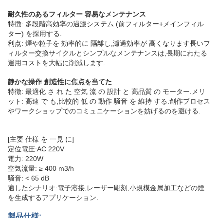
耐久性のあるフィルター 容易なメンテナンス
特徴: 多段階高効率の過濾システム (前フィルター+メインフィル
ター) を採用する.
利点: 煙や粒子を 効率的に 隔離し,濾過効率が 高くなります長いフ
ィルター交換サイクルとシンプルなメンテナンスは,長期にわたる
運用コストを大幅に削減します.
静かな操作 創造性に焦点を当てた
特徴: 最適化 さ れ た 空気 流 の 設計 と 高品質 の モーター.メリ
ット: 高速 で も,比較的 低 の 動作 騒音 を 維持 する.創作プロセス
やワークショップでのコミュニケーションを妨げるのを避ける.
[主要 仕様 を 一見 に]
定位電圧:AC 220V
電力: 220W
空気流量: ≥ 400 m3/h
騒音: < 65 dB
適したシナリオ:電子溶接,レーザー彫刻,小規模金属加工などの煙
を生成するアプリケーション.
製品仕様: