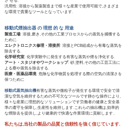
さ せる.
汎用性: 溶接から製薬製造まで様々な産業で使用可能で,さまざま
な環境で貴重なツールとなっています.
移動式煙抽出器 の 理想 的 な 用途
製造工場
: 溶接,磨き,その他の工業プロセスからの蒸気を捕獲する
ために.
エレクトロニクス修理・溶接所
: 溶接とPCB組成から有毒な蒸気を
除去する.
化学研究室
: 化学実験中に発生する有害な蒸気や煙を浄化する.
アート・スタジオやワークショップ
: 砂,塗料,その他の工芸工法に
よる塵や蒸気を除去する.
医療・医薬品環境
: 危険な化学物質を処理する際の空気の清潔さを
保つために
移動式蒸気抽出機
有害な蒸気や微粒子が発生する環境で安全で清
潔な空気を維持するための不可欠なツールです静かな操作により,
様々な産業に理想的なソリューションです労働者の健康と安全基
準の遵守を保障し,生産性を維持します.これらの抽出機は,効率的
な煙除去を提供し,より健康的で快適な作業環境に貢献します..
私たちは,当社の製品の品質と信頼性を強く信じています.