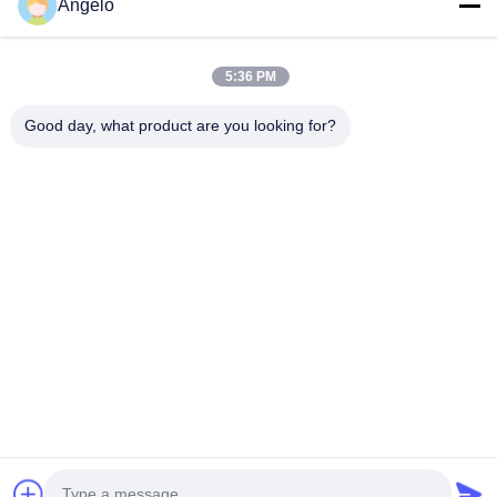
Angelo
住所
5:36 PM
会社所在地
広東省深?? 市 広州市長区 広州市長区 広州市長区
Good day, what product are you looking for?
工場アドレス
広東省 深?? 市 龍華区
Tel
0086-755-29004522
中国の良質 レーザーの発煙の抽出器 メーカー。Copyright© -2026
Shenzhen Knowhow Technology Co.,limited . 複製権所有。
プライバシーポリシー規約
|
地図