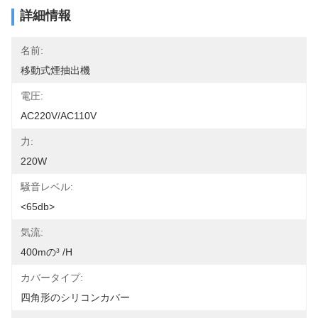
詳細情報
名前:
移動式煙抽出機
電圧:
AC220V/AC110V
力:
220W
騒音レベル:
<65db>
気流:
400mの³ /h
カバータイプ:
四角形のシリコンカバー