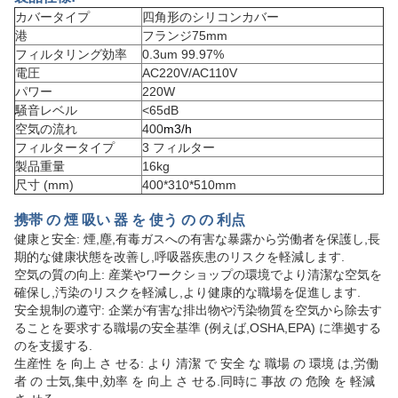
カバータイプ
四角形のシリコンカバー
港
フランジ75mm
フィルタリング効率
0.3um 99.97%
電圧
AC220V/AC110V
パワー
220W
騒音レベル
<65dB
空気の流れ
400
m3/h
フィルタータイプ
3 フィルター
製品重量
16kg
尺寸 (mm)
400*310*510mm
携帯 の 煙 吸い 器 を 使う の の 利点
健康と安全: 煙,塵,有毒ガスへの有害な暴露から労働者を保護し,長
期的な健康状態を改善し,呼吸器疾患のリスクを軽減します.
空気の質の向上: 産業やワークショップの環境でより清潔な空気を
確保し,汚染のリスクを軽減し,より健康的な職場を促進します.
安全規制の遵守: 企業が有害な排出物や汚染物質を空気から除去す
ることを要求する職場の安全基準 (例えば,OSHA,EPA) に準拠する
のを支援する.
生産性 を 向上 さ せる: より 清潔 で 安全 な 職場 の 環境 は,労働
者 の 士気,集中,効率 を 向上 さ せる.同時に 事故 の 危険 を 軽減