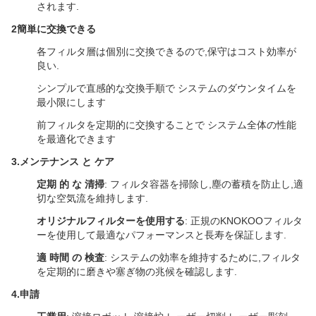
されます.
2簡単に交換できる
各フィルタ層は個別に交換できるので,保守はコスト効率が
良い.
シンプルで直感的な交換手順で システムのダウンタイムを
最小限にします
前フィルタを定期的に交換することで システム全体の性能
を最適化できます
3.
メンテナンス と ケア
定期 的 な 清掃
: フィルタ容器を掃除し,塵の蓄積を防止し,適
切な空気流を維持します.
オリジナルフィルターを使用する
: 正規のKNOKOOフィルタ
ーを使用して最適なパフォーマンスと長寿を保証します.
適 時間 の 検査
: システムの効率を維持するために,フィルタ
を定期的に磨きや塞ぎ物の兆候を確認します.
4.
申請