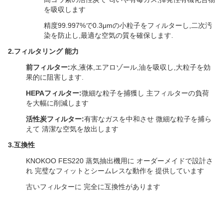
を吸収します
精度99.997%で0.3μmの小粒子をフィルターし,二次汚
染を防止し,最適な空気の質を確保します.
2.
フィルタリング 能力
前フィルター:
水,液体,エアロゾール,油を吸収し,大粒子を効
果的に阻害します.
HEPAフィルター:
微細な粒子を捕獲し 主フィルターの負荷
を大幅に削減します
活性炭フィルター:
有害なガスを中和させ 微細な粒子を捕ら
えて 清潔な空気を放出します
3.
互換性
KNOKOO FES220 蒸気抽出機用に オーダーメイドで設計さ
れ 完璧なフィットとシームレスな動作を 提供しています
古いフィルターに 完全に互換性があります