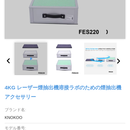
4KG レーザー煙抽出機溶接ラボのための煙抽出機
アクセサリー
ブランド名:
KNOKOO
モデル番号: