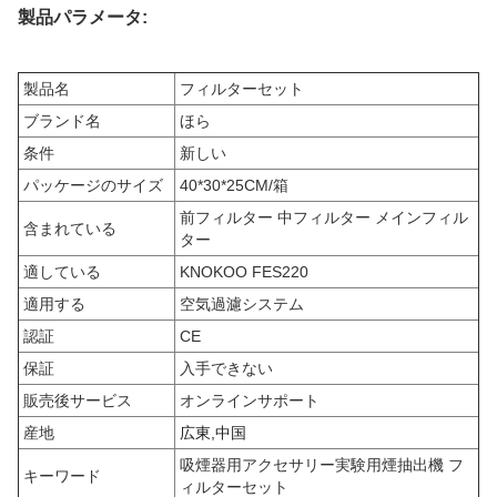
製品パラメータ:
製品名
フィルターセット
ブランド名
ほら
条件
新しい
パッケージのサイズ
40*30*25CM/箱
前フィルター 中フィルター メインフィル
含まれている
ター
適している
KNOKOO FES220
適用する
空気過濾システム
認証
CE
保証
入手できない
販売後サービス
オンラインサポート
産地
広東,中国
吸煙器用アクセサリー
実験用煙抽出機 フ
キーワード
ィルターセット