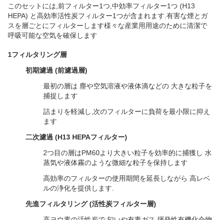
このセットには,前フィルター1つ,中効率フィルター1つ (H13
HEPA) と高効率活性炭フィルター1つが含まれます.有害な煙とガ
スを層ごとにフィルターします様々な産業用用途のために清潔で
呼吸可能な空気を確保します
1フィルタリング層
初期濾過 (前濾過層)
最初の層は 塵や空気溶液や液体滴などの 大きな粒子を
捕捉します
詰まりを軽減し,次のフィルターに負荷を最小限に抑え
ます
二次濾過 (H13 HEPAフィルター)
2つ目の層はPM60より大きい粒子を効率的に捕獲し 水
蒸気や液体霧のような微細な粒子を保持します
高効率のフィルターの使用期間を延長しながら 高レベ
ルの浄化を提供します.
先進フィルタリング (活性炭フィルター層)
高ヨウ素の活性炭で 匂いや有毒ガス,揮発性有機化合物